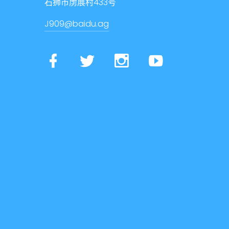
石狮市虏展村433号
J909@baidu.ag