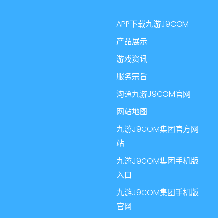
APP下载九游J9COM
产品展示
游戏资讯
服务宗旨
沟通九游J9COM官网
网站地图
九游J9COM集团官方网
站
九游J9COM集团手机版
入口
九游J9COM集团手机版
官网