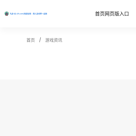
首页网页版入口
游戏资讯
首页