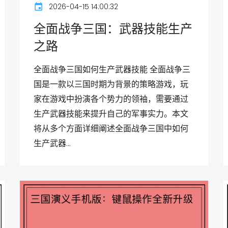
2026-04-15 14:00:32
全面战争三国：武器技能生产
之路
全面战争三国如何生产武器技能 全面战争三
国是一款以三国时期为背景的策略游戏，玩
家在游戏中扮演各个势力的领袖，需要通过
生产武器技能来提升自己的军事实力。本文
将从多个方面详细阐述全面战争三国中如何
生产武器...