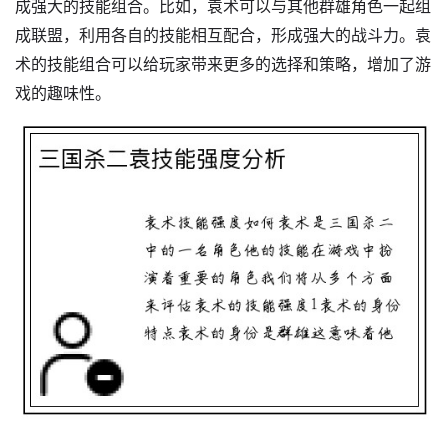
成强大的技能组合。比如，袁术可以与其他群雄角色一起组
成联盟，利用各自的技能相互配合，形成强大的战斗力。袁
术的技能组合可以给玩家带来更多的选择和策略，增加了游
戏的趣味性。