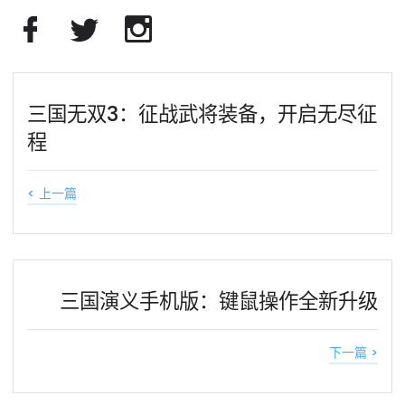
三国无双3：征战武将装备，开启无尽征
程
< 上一篇
三国演义手机版：键鼠操作全新升级
下一篇 >