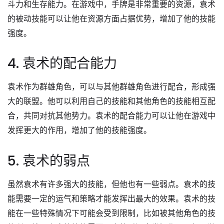
斗力和生存能力。在游戏中，手牌是非常重要的资源，袁术
的被动技能可以让他在资源方面占据优势，增加了他的技能
强度。
4. 袁术的配合能力
袁术作为群雄角色，可以与其他群雄角色进行配合，形成强
大的联盟。他可以利用自己的技能和其他角色的技能相互配
合，共同对抗其他势力。袁术的配合能力可以让他在游戏中
发挥更大的作用，增加了他的技能强度。
5. 袁术的弱点
虽然袁术有许多强大的技能，但他也有一些弱点。袁术的技
能需要一定的运气和策略才能发挥出最大的效果。袁术的技
能在一些特殊情况下可能会受到限制，比如被其他角色的技