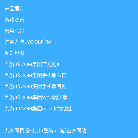
产品展示
游戏资讯
服务宗旨
沟通九游J9COM官网
网站地图
九游J9COM集团官方网站
九游J9COM集团手机版入口
九游J9COM集团手机版官网
九游J9COM集团Web网页版
九游J9COM集团app下载地址
九州网页版-九州(酷游·ku游)官方网站