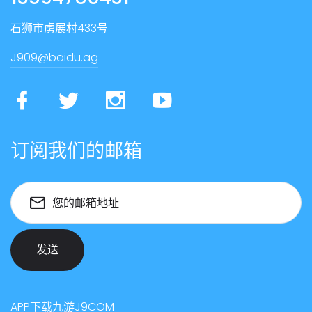
石狮市虏展村433号
J909@baidu.ag
订阅我们的邮箱
您的邮箱地址
发送
APP下载九游J9COM