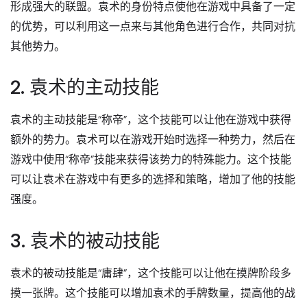
形成强大的联盟。袁术的身份特点使他在游戏中具备了一定
的优势，可以利用这一点来与其他角色进行合作，共同对抗
其他势力。
2. 袁术的主动技能
袁术的主动技能是“称帝”，这个技能可以让他在游戏中获得
额外的势力。袁术可以在游戏开始时选择一种势力，然后在
游戏中使用“称帝”技能来获得该势力的特殊能力。这个技能
可以让袁术在游戏中有更多的选择和策略，增加了他的技能
强度。
3. 袁术的被动技能
袁术的被动技能是“庸肆”，这个技能可以让他在摸牌阶段多
摸一张牌。这个技能可以增加袁术的手牌数量，提高他的战