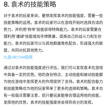
8. 袁术的技能策略
对于袁术的玩家来说，要想发挥袁术的技能强度，需要一些
技能策略的运用。袁术的玩家可以在游戏开始时选择合适的
势力，并利用“称帝”技能获得特殊能力。袁术的玩家需要合
理利用“庸肆”技能增加手牌数量，提高自己的战斗力和生存
能力。袁术的玩家可以与其他群雄角色配合，形成强大的联
盟，共同对抗其他势力。
九游J9COM官网
通过对袁术的技能强度进行评估，我们可以发现袁术在游戏
中具备一定的优势。他的身份特点、主动技能和被动技能都
为他在游戏中发挥更大的作用提供了支持。袁术的配合能力
和技能策略也为他的玩家带来了更多的选择和策略。袁术也
有一些弱点需要注意，但只要玩家能够合理运用他的技能，
发挥他的优势，袁术的技能强度将会得到充分的发挥。