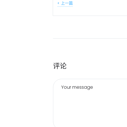
< 上一篇
评论
Your message