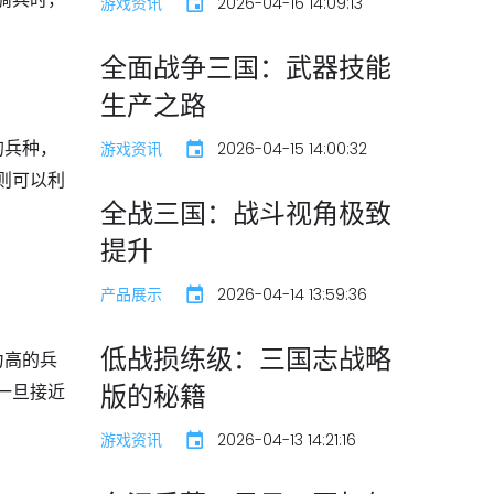
游戏资讯
2026-04-16 14:09:13
全面战争三国：武器技能
生产之路
的兵种，
游戏资讯
2026-04-15 14:00:32
则可以利
全战三国：战斗视角极致
提升
产品展示
2026-04-14 13:59:36
低战损练级：三国志战略
力高的兵
版的秘籍
一旦接近
游戏资讯
2026-04-13 14:21:16