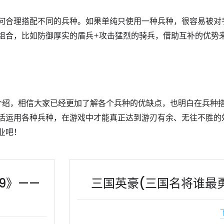
何合理搭配不同的兵种。如果单纯只使用一种兵种，很容易被对
组合，比如防御厚实的盾兵+攻击猛烈的骑兵，借助互补的优势
介绍，相信大家已经更加了解各个兵种的优缺点，也明白在兵种
活运用各种兵种，在游戏中才能真正达到游刃有余、无往不胜的
业吧！
9》——
三国英豪(三国名将谁最