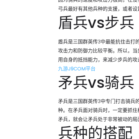
弓兵最好有其他兵种的支援，或者设
盾兵vs步兵
盾兵是三国群英传3中最能抗住击打
攻击力和防御力比较平衡。所以，当
用自身的抵挡能力，来减少步兵的攻
九游J9COM平台
矛兵vs骑兵
矛兵是三国群英传3中专门打击骑兵
种。在矛兵面对骑兵时，一定要抓住
矛兵，就会让矛兵处于非常被动的局
兵种的搭配