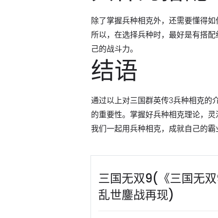
除了掌握兵种相克外，还需要懂得如
所以，在选择兵种时，最好是有搭配
己的战斗力。
结语
通过以上对三国群英传3兵种相克的
的重要性。掌握好兵种相克理论，灵
我们一起用兵种相克，成就自己的霸
三国无双9(《三国无双
乱世鏖战再现)