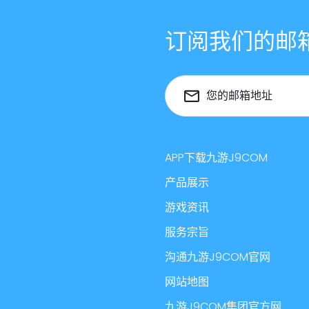
订阅我们的邮
您的邮箱地址
APP下载九游J9COM
产品展示
游戏资讯
服务宗旨
沟通九游J9COM官网
网站地图
九游J9COM集团官方网