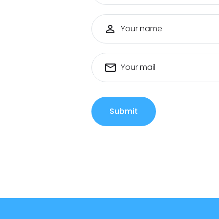
Your name
Your mail
Submit