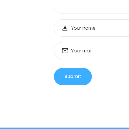
Your name
Your mail
Submit