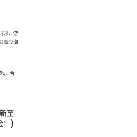
同时，游
以顺应潮
游戏，合
更新至
验！)