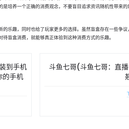
的是培养一个正确的消费观念，不要盲目追求资讯随机性带来的
新的乐趣，同时也给了玩家更多的选择。虽然盲盒存在一些争议
对待盲盒消费，就能够真正体验到这种消费方式的乐趣。
安装到手机
斗鱼七哥(斗鱼七哥：直播
你的手机