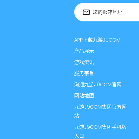
您的邮箱地址
APP下载九游J9COM
产品展示
游戏资讯
服务宗旨
沟通九游J9COM官网
网站地图
九游J9COM集团官方网
站
九游J9COM集团手机版
入口