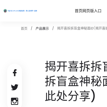
首页网页版入口
揭开喜拆拆盲盒神秘面纱(揭开喜
首页
产品展示
揭开喜拆拆
拆盲盒神秘
此处分享)