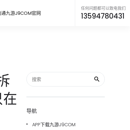
任何问题都可以致电我们
沟通九游J9COM官网
13594780431
拆
只在
导航
APP下载九游J9COM