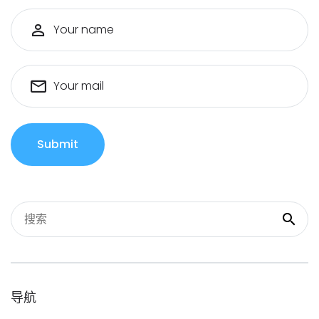
Your name
Your mail
Submit
导航