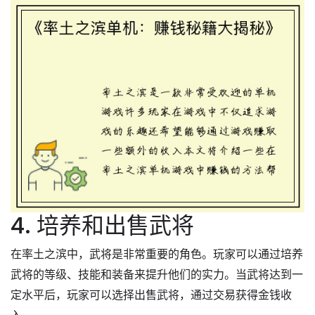
4. 培养和出售武将
在率土之滨中，武将是非常重要的角色。玩家可以通过培养
武将的等级、技能和装备来提升他们的实力。当武将达到一
定水平后，玩家可以选择出售武将，通过交易获得金钱收