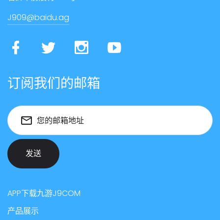
J909@baidu.ag
订阅我们的邮箱
您的邮箱地址
发送
APP下载九游J9COM
产品展示