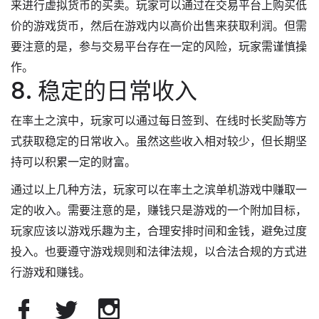
来进行虚拟货币的买卖。玩家可以通过在交易平台上购买低
价的游戏货币，然后在游戏内以高价出售来获取利润。但需
要注意的是，参与交易平台存在一定的风险，玩家需谨慎操
作。
8. 稳定的日常收入
在率土之滨中，玩家可以通过每日签到、在线时长奖励等方
式获取稳定的日常收入。虽然这些收入相对较少，但长期坚
持可以积累一定的财富。
通过以上几种方法，玩家可以在率土之滨单机游戏中赚取一
定的收入。需要注意的是，赚钱只是游戏的一个附加目标，
玩家应该以游戏乐趣为主，合理安排时间和金钱，避免过度
投入。也要遵守游戏规则和法律法规，以合法合规的方式进
行游戏和赚钱。