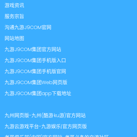
游戏资讯
服务宗旨
沟通九游J9COM官网
网站地图
九游J9COM集团官方网站
九游J9COM集团手机版入口
九游J9COM集团手机版官网
九游J9COM集团Web网页版
九游J9COM集团app下载地址
九州网页版-九州(酷游·ku游)官方网站
九游云游戏平台-九游娱乐|官方网页版