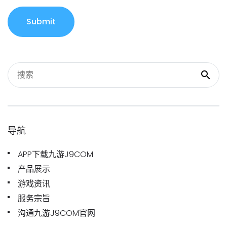
Submit
导航
APP下载九游J9COM
产品展示
游戏资讯
服务宗旨
沟通九游J9COM官网