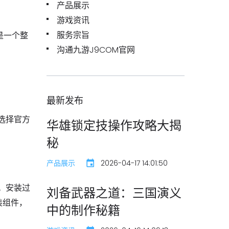
产品展示
游戏资讯
服务宗旨
是一个整
沟通九游J9COM官网
最新发布
选择官方
华雄锁定技操作攻略大揭
秘
产品展示
2026-04-17 14:01:50
。安装过
刘备武器之道：三国演义
装组件，
中的制作秘籍