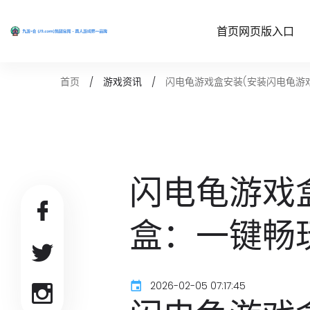
首页网页版入口
闪电龟游戏盒安装(安装闪电龟游
首页
游戏资讯
闪电龟游戏
盒：一键畅
2026-02-05 07:17:45