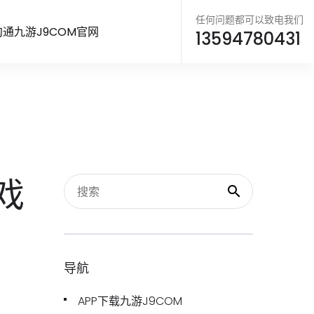
任何问题都可以致电我们
沟通九游J9COM官网
13594780431
戏
导航
APP下载九游J9COM