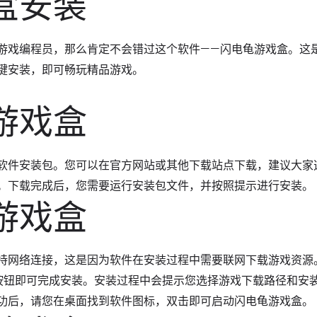
盒安装
游戏编程员，那么肯定不会错过这个软件——闪电龟游戏盒。这
键安装，即可畅玩精品游戏。
游戏盒
软件安装包。您可以在官方网站或其他下载站点下载，建议大家
。下载完成后，您需要运行安装包文件，并按照提示进行安装。
游戏盒
持网络连接，这是因为软件在安装过程中需要联网下载游戏资源
”按钮即可完成安装。安装过程中会提示您选择游戏下载路径和安
功后，请您在桌面找到软件图标，双击即可启动闪电龟游戏盒。