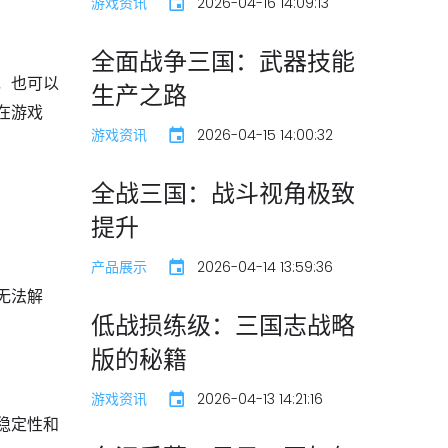
游戏资讯
2026-04-16 14:09:13
全面战争三国：武器技能
，也可以
生产之路
在游戏
游戏资讯
2026-04-15 14:00:32
全战三国：战斗视角极致
提升
产品展示
2026-04-14 13:59:36
无法解
低战损练级：三国志战略
版的秘籍
游戏资讯
2026-04-13 14:21:16
稳定性和