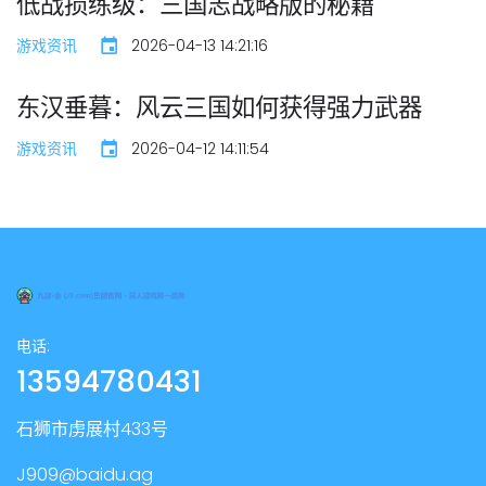
低战损练级：三国志战略版的秘籍
游戏资讯
2026-04-13 14:21:16
东汉垂暮：风云三国如何获得强力武器
游戏资讯
2026-04-12 14:11:54
电话:
13594780431
石狮市虏展村433号
J909@baidu.ag