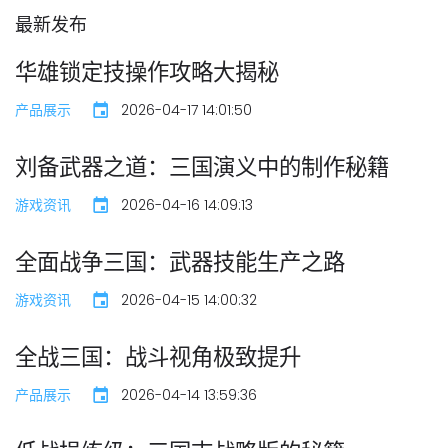
最新发布
华雄锁定技操作攻略大揭秘
产品展示
2026-04-17 14:01:50
刘备武器之道：三国演义中的制作秘籍
游戏资讯
2026-04-16 14:09:13
全面战争三国：武器技能生产之路
游戏资讯
2026-04-15 14:00:32
全战三国：战斗视角极致提升
产品展示
2026-04-14 13:59:36